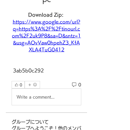
Download Zip: 
https://www.google.com/url?
q=https%3A%2F%2Ftinourl.c
om%2F2uk9P8&sa=D&sntz=1
&usg=AOvVaw0hpehZ3_KfA
XLA4TuG0412
 3ab5b0c292
0
0
Write a comment...
グループについて
グループへようこそ！他のメンバ