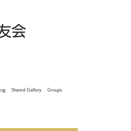
友会
log
Shared Gallery
Groups