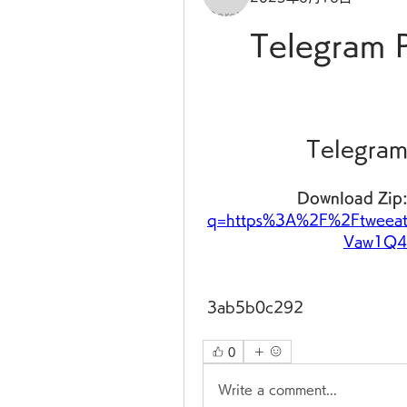
Telegram 
Telegram
Download Zip:
q=https%3A%2F%2Ftweea
Vaw1Q4
 3ab5b0c292
0
Write a comment...