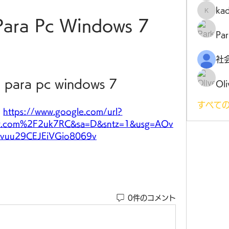
ka
kadamr
Para Pc Windows 7
Par
 para pc windows 7
Oli
すべての
 
https://www.google.com/url?
t.com%2F2uk7RC&sa=D&sntz=1&usg=AOv
vuu29CEJEiVGio8069v
0件のコメント