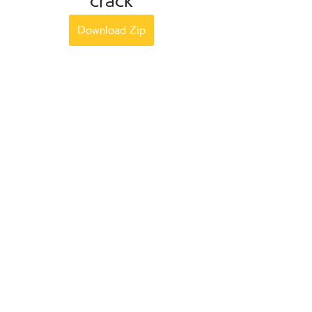
crack
Download Zip
0
0
Write a comment...
グループについて
グループへようこそ！他のメンバ
ーと交流したり、最新情報を入手
したり、動画をシェアすることが
できます。
メンバー
fatima
フォロー
fatima