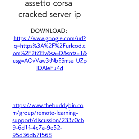
assetto corsa 
cracked server ip
DOWNLOAD: 
https://www.google.com/url?
q=https%3A%2F%2Furlcod.c
om%2F2tZElv&sa=D&sntz=1&
usg=AOvVaw3tNbESmsa_UZp
IDAleFu4d
https://www.thebuddybin.co
m/group/remote-learning-
support/discussion/233c0cb
9-6d1f-4c7a-9e52-
95d36db7f568