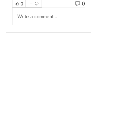
0
0
Write a comment...
グループについて
グループへようこそ！他のメンバ
ーと交流したり、最新情報を入手
したり、動画をシェアすることが
できます。
メンバー
fatima
フォロー
fatima
kadamradhika2024
フォロー
kadamradhika2024
Parker Garcia
フォロー
社会情報研究科 日本大学大学院
フォロー