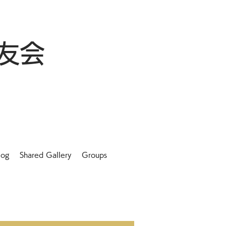
友会
log
Shared Gallery
Groups