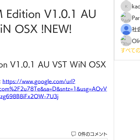
ka
kadamr
 Edition V1.0.1 AU 
Par
iN OSX !NEW!
Oli
すべての
tion V1.0.1 AU VST WiN OSX
 
https://www.google.com/url?
.com%2F2u78Te&sa=D&sntz=1&usg=AOvV
zg698B8iFx2OW-7U3j
0件のコメント