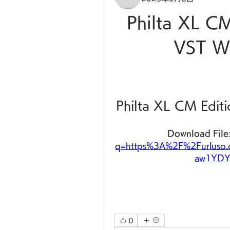
Philta XL CM
VST W
Philta XL CM Edi
Download File:
q=https%3A%2F%2Furluso
aw1YDY
0