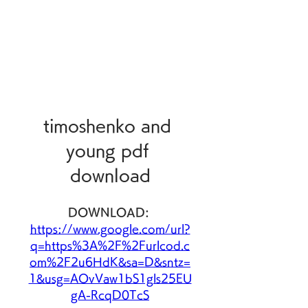
timoshenko and 
young pdf 
download
DOWNLOAD: 
https://www.google.com/url?
q=https%3A%2F%2Furlcod.c
om%2F2u6HdK&sa=D&sntz=
1&usg=AOvVaw1bS1gls25EU
gA-RcqD0TcS