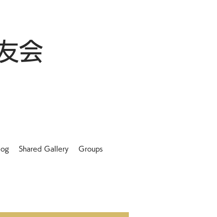
友会
log
Shared Gallery
Groups