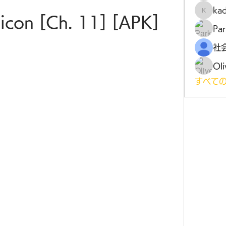
ka
kadamr
licon [Ch. 11] [APK]
Par
Oli
すべての