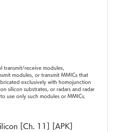
l transmit/receive modules, 
nsmit modules, or transmit MMICs that 
bricated exclusively with homojunction 
n silicon substrates, or radars and radar 
 to use only such modules or MMICs.
ilicon [Ch. 11] [APK]