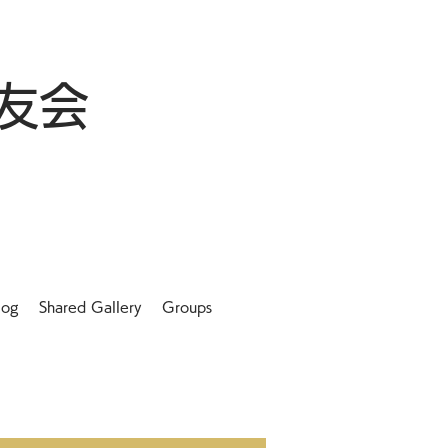
友会
log
Shared Gallery
Groups