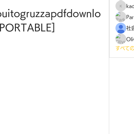
ka
kadamr
buitogruzzapdfdownlo
Par
[PORTABLE]
Oli
すべての