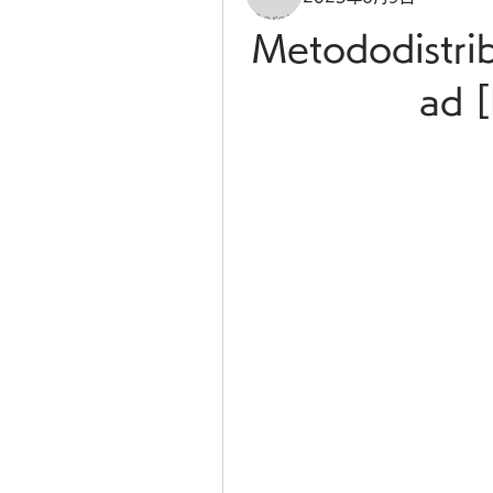
Metododistri
ad 