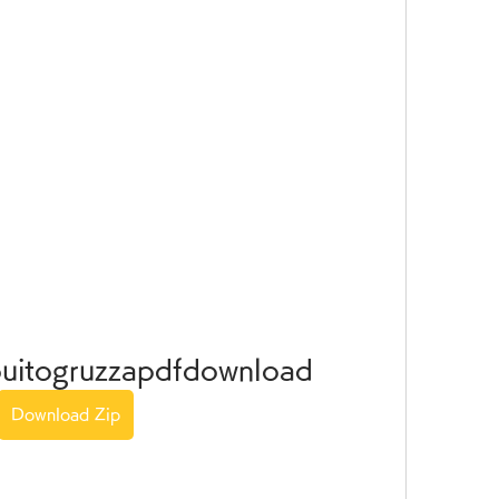
buitogruzzapdfdownload
Download Zip