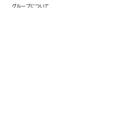
グループについて
グループへようこそ！他のメンバ
ーと交流したり、最新情報を入手
したり、動画をシェアすることが
できます。
メンバー
Miles Gonzalez
フォロー
Renato Pereira
フォロー
Kris Young
フォロー
Jack Brooks
フォロー
社会情報研究科 日本大学大学院
フォロー
すべてのメンバーを表示（10
名）