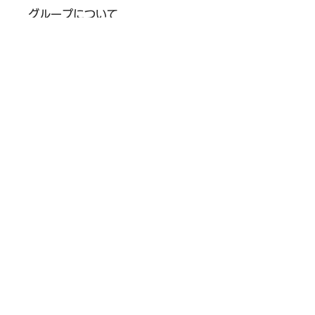
グループについて
グループへようこそ！他のメンバ
ーと交流したり、最新情報を入手
したり、動画をシェアすることが
できます。
メンバー
Miles Gonzalez
フォロー
Renato Pereira
フォロー
Kris Young
フォロー
Jack Brooks
フォロー
社会情報研究科 日本大学大学院
フォロー
すべてのメンバーを表示（10
名）