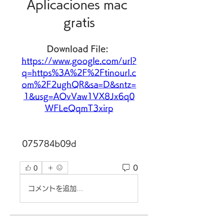
Aplicaciones mac 
gratis
Download File: 
https://www.google.com/url?
q=https%3A%2F%2Ftinourl.c
om%2F2ughQR&sa=D&sntz=
1&usg=AOvVaw1VX8Jx6q0
WFLeQqmT3xirp
 075784b09d
0
0
コメントを追加…