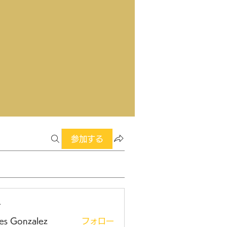
参加する
ー
es Gonzalez
フォロー