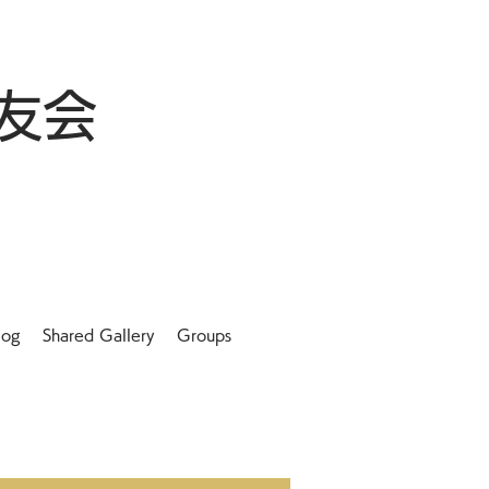
友会
log
Shared Gallery
Groups