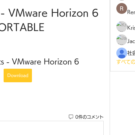
- VMware Horizon 6 
Ren
ORTABLE
Kr
Jac
s - VMware Horizon 6
すべての
Download
0件のコメント