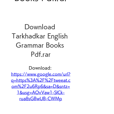
Download 
Tarkhadkar English 
Grammar Books 
Pdf.rar
Download: 
https://www.google.com/url?
q=https%3A%2F%2Ftweeat.c
om%2F2u6Rp6&sa=D&sntz=
1&usg=AOvVaw1-SlCk-
rua8sGBwUB-CWMp