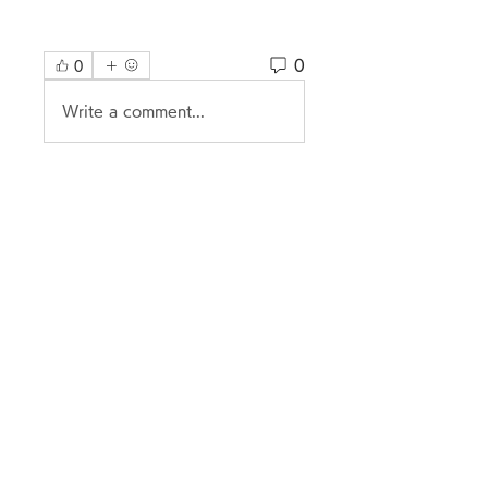
0
0
Write a comment...
グループについて
グループへようこそ！他のメンバ
ーと交流したり、最新情報を入手
したり、動画をシェアすることが
できます。
メンバー
Miles Gonzalez
フォロー
Renato Pereira
フォロー