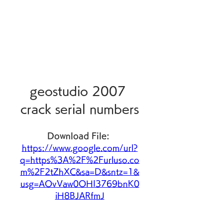
geostudio 2007 
crack serial numbers
Download File: 
https://www.google.com/url?
q=https%3A%2F%2Furluso.co
m%2F2tZhXC&sa=D&sntz=1&
usg=AOvVaw0OHI3769bnK0
iH8BJARfmJ