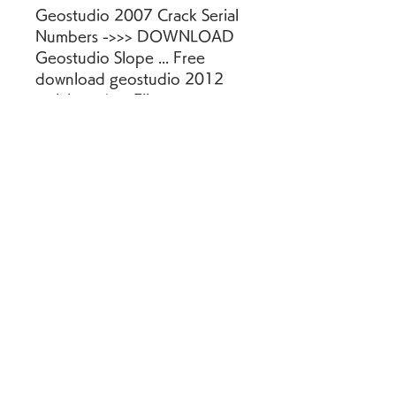
Geostudio 2007 Crack Serial 
Numbers ->>> DOWNLOAD 
Geostudio Slope ... Free 
download geostudio 2012 
serial number Files at 
SoftwareÂ ... 
0
0
댓글을 입력하세요.
グループについて
グループへようこそ！他のメンバ
ーと交流したり、最新情報を入手
したり、動画をシェアすることが
できます。