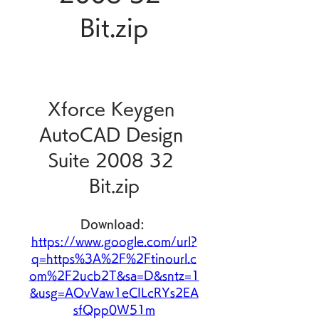
Bit.zip
Xforce Keygen 
AutoCAD Design 
Suite 2008 32 
Bit.zip
Download: 
https://www.google.com/url?
q=https%3A%2F%2Ftinourl.c
om%2F2ucb2T&sa=D&sntz=1
&usg=AOvVaw1eCILcRYs2EA
sfQpp0W51m