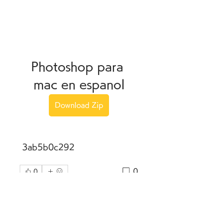
Photoshop para 
mac en espanol
Download Zip
 3ab5b0c292
0
0
Write a comment...