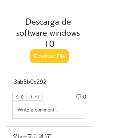
Descarga de 
software windows 
10
Download File
 3ab5b0c292
0
0
Write a comment...
グループについて