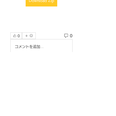
Download Zip
0
0
コメントを追加…
グループについて
グループへようこそ！他のメンバ
ーと交流したり、最新情報を入手
したり、動画をシェアすることが
できます。
メンバー