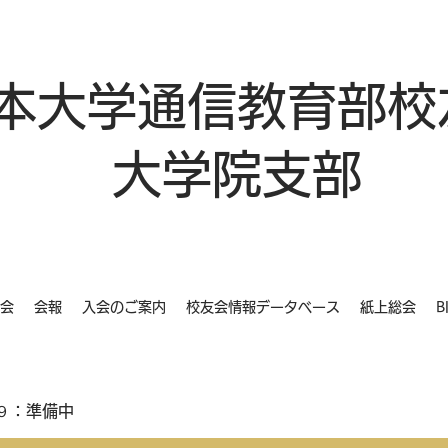
本大学通信教育部校
大学院支部
会
会報
入会のご案内
校友会情報データベース
紙上総会
B
９：準備中