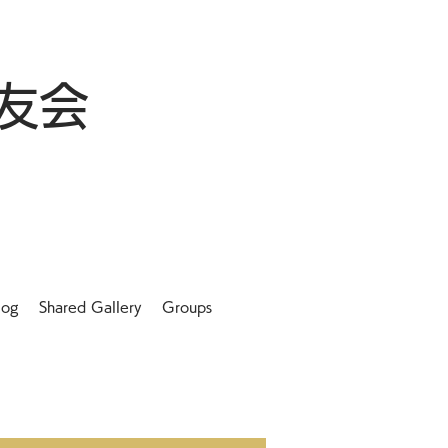
友会
log
Shared Gallery
Groups