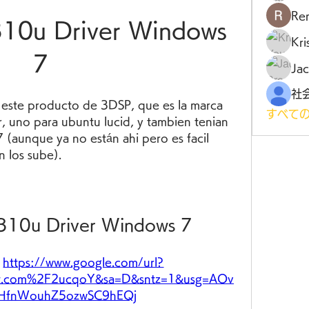
Ren
10u Driver Windows 
Kr
7
Jac
este producto de 3DSP, que es la marca 
すべての
r, uno para ubuntu lucid, y tambien tenian 
(aunque ya no están ahi pero es facil 
n los sube).
310u Driver Windows 7
 
https://www.google.com/url?
t.com%2F2ucqoY&sa=D&sntz=1&usg=AOv
fnWouhZ5ozwSC9hEQj