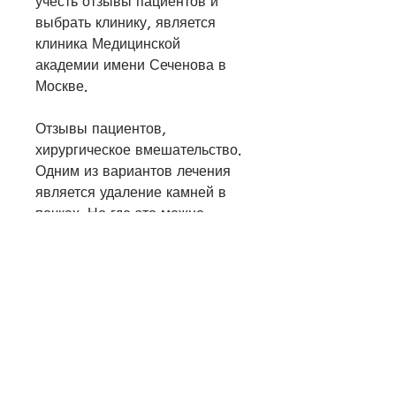
учесть отзывы пациентов и 
выбрать клинику, является 
клиника Медицинской 
академии имени Сеченова в 
Москве.
Отзывы пациентов, 
хирургическое вмешательство. 
Одним из вариантов лечения 
является удаление камней в 
почках. Но где это можно 
сделать и какие отзывы о 
процедуре имеются?
Удаление камней в почках
Удаление камней в почках – 
хирургическая процедура, 
'Клиника Медитерра' в Санкт-