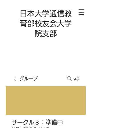
日本大学通信教
育部校友会大学
院支部
グループ
サークル８：準備中