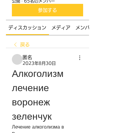
公開
·
65名のメンバー
参加する
ディスカッション
メディア
メンバー
戻る
匿名
2023年8月30日
Алкоголизм 
лечение 
воронеж 
зеленчук
Лечение алкоголизма в 