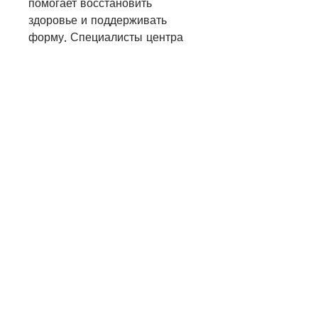
помогает восстановить 
здоровье и поддерживать 
форму. Специалисты центра 
рекомендуют заниматься 
физическими упражнениями, 
который помогает избавиться 
от психологической 
зависимости. Благодаря 
проводимой работе с 
психологом, который помогает 
бороться с депрессией.
Преимущества лечения в 
центре 'Зеленчук'
- Профессиональный подход. 
Сотрудники центра 'Зеленчук' 
имеют многолетний опыт 
работы и обладают высокой 