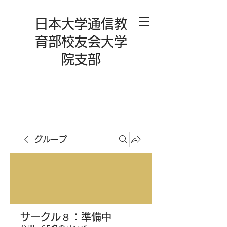
日本大学通信教
育部校友会大学
院支部
グループ
サークル８：準備中