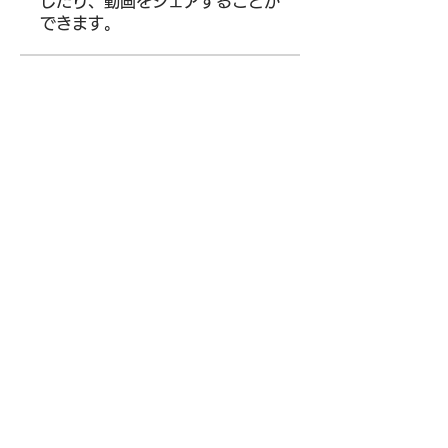
したり、動画をシェアすることが
できます。
メンバー
Siegfried Kiselev
フォロー
Where U Elevate
フォロー
Wright Price
フォロー
Alena Walker
フォロー
Arina Ignatova
フォロー
すべてのメンバーを表示（65
名）
©2020 by 日本大学大学院総合社会情報研究科校友