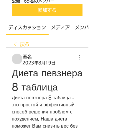
公開
·
65名のメンバー
参加する
ディスカッション
メディア
メンバー
戻る
匿名
2023年8月19日
Диета певзнера 
8 таблица
Диета певзнера 8 таблица - 
это простой и эффективный 
способ решения проблем с 
похудением. Наша диета 
поможет Вам снизить вес без 