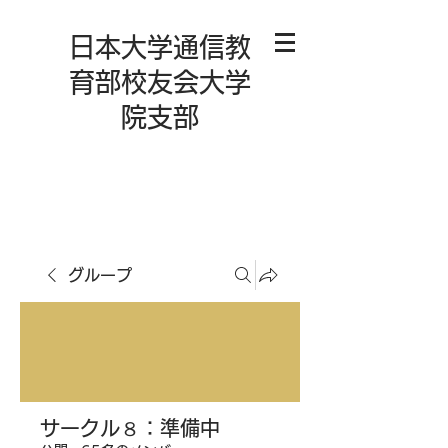
日本大学通信教
育部校友会大学
院支部
グループ
サークル８：準備中