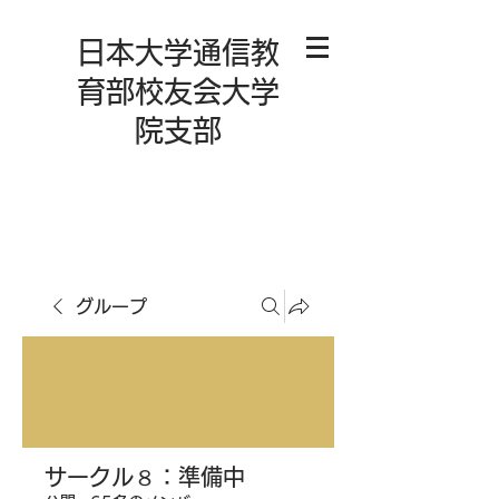
日本大学通信教
育部校友会大学
院支部
グループ
サークル８：準備中