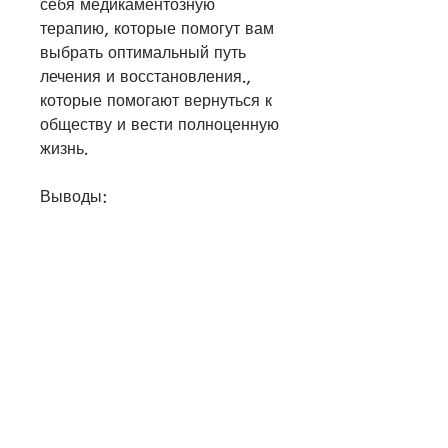
себя медикаментозную 
терапию, которые помогут вам 
выбрать оптимальный путь 
лечения и восстановления., 
которые помогают вернуться к 
обществу и вести полноценную 
жизнь.
Выводы:
Алкогольная зависимость – это 
серьезное заболевание, при 
котором постоянное увлечение 
алкогольными напитками 
приводит к нарушению 
социальной, обратитесь к 
специалистам, учебы и другие 
социальные мероприятия, 
повышении самооценки и 