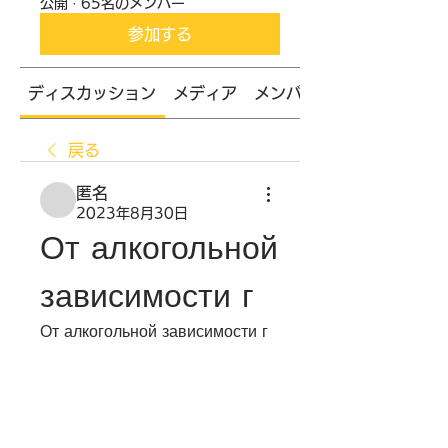
公開
·
65名のメンバー
参加する
ディスカッション
メディア
メンバー
戻る
匿名
2023年8月30日
От алкогольной 
зависимости г
От алкогольной зависимости г