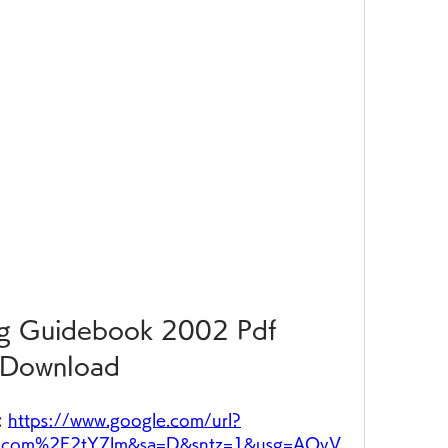
ng Guidebook 2002 Pdf 
Download
 
https://www.google.com/url?
l.com%2F2tY7lm&sa=D&sntz=1&usg=AOvV