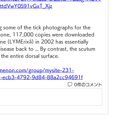
zttdVwY0S91vGxT_Xjz
g some of the tick photographs for the 
alone, 117,000 copies were downloaded 
ine (LYMErixâ) in 2002 has essentially 
sease back to ... By contrast, the scutum 
the entire dorsal surface. 
omenon.com/group/mysite-231-
e9-ecb3-4792-9d84-88a2cc94691f
0件のコメント