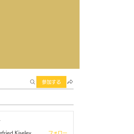
参加する
ー
gfried Kiselev
フォロー