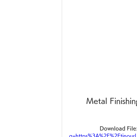
Metal Finishi
Download File:
q=https%3A%2F%2Ftinour