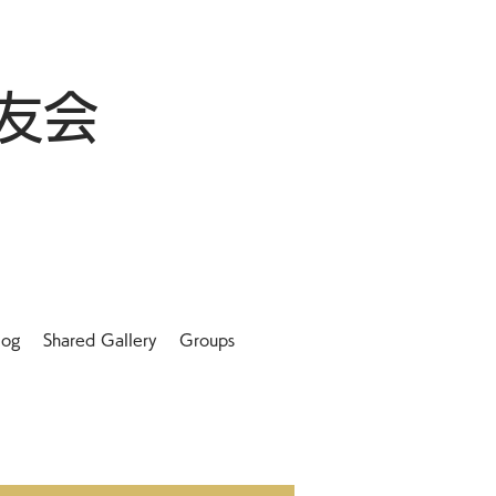
友会
log
Shared Gallery
Groups