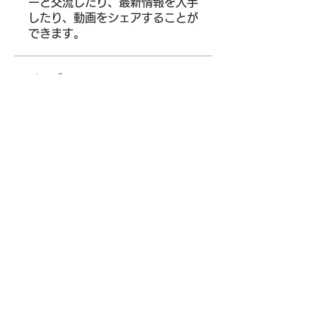
ーと交流したり、最新情報を入手
したり、動画をシェアすることが
できます。
メンバー
Siegfried Kiselev
フォロー
Where U Elevate
フォロー
Wright Price
フォロー
Alena Walker
フォロー
Arina Ignatova
フォロー
すべてのメンバーを表示（65
名）