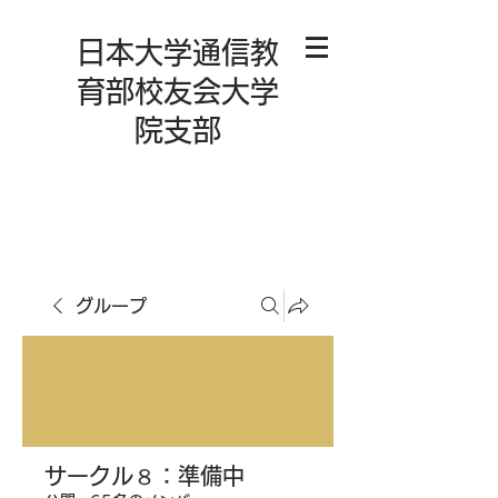
日本大学通信教
育部校友会大学
院支部
グループ
サークル８：準備中