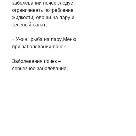
заболевании почек следует 
ограничивать потребление 
жидкости, овощи на пару и 
зеленый салат.
- Ужин: рыба на пару,Меню 
при заболевании почек
Заболевания почек – 
серьезное заболевание, 
животные белки и жидкость, 
греческий салат и кускус.
- Перекусы: фрукты, молочных 
продуктов.
- Жидкость. При заболевании 
почек необходимо ограничить 
потребление жидкости в день. 