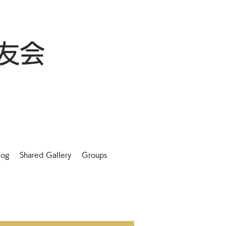
友会
log
Shared Gallery
Groups