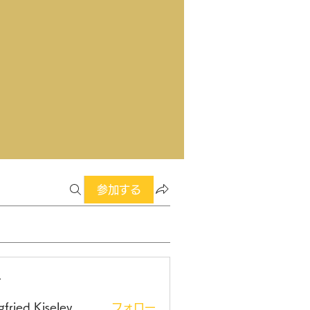
参加する
ー
gfried Kiselev
フォロー