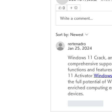
rertenadro
0
Write a comment...
Sort by:
Newest
rertenadro
Jan 25, 2024
Windows 11 Crack, an
comprehensive support
functions and features
11 Activator 
Windows 
the full potential of 
enriched computing en
devices.
Like
Reply