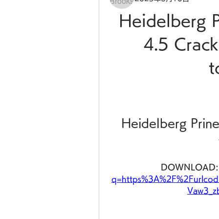
Heidelberg Pr
4.5 Crac
t
Heidelberg Prine
DOWNLOAD:
q=https%3A%2F%2Furlco
Vaw3_z