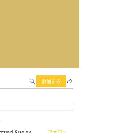
参加する
ー
gfried Kiselev
フォロー