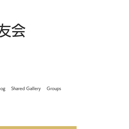
友会
log
Shared Gallery
Groups