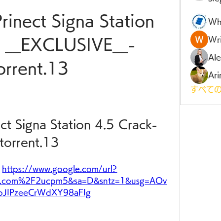
inect Signa Station 
Wh
Wri
k __EXCLUSIVE__-
Al
orrent.13
Ari
すべての
ct Signa Station 4.5 Crack-
torrent.13
 
https://www.google.com/url?
d.com%2F2ucpm5&sa=D&sntz=1&usg=AOv
bJIPzeeCrWdXY98aFIg