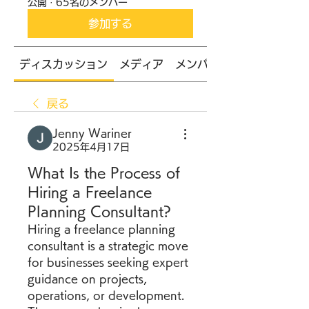
公開
·
65名のメンバー
参加する
ディスカッション
メディア
メンバー
戻る
Jenny Wariner
2025年4月17日
What Is the Process of
Hiring a Freelance
Planning Consultant?
Hiring a freelance planning 
consultant is a strategic move 
for businesses seeking expert 
guidance on projects, 
operations, or development. 