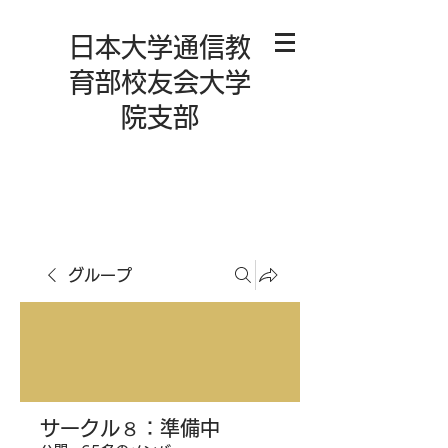
日本大学通信教
育部校友会大学
院支部
グループ
サークル８：準備中