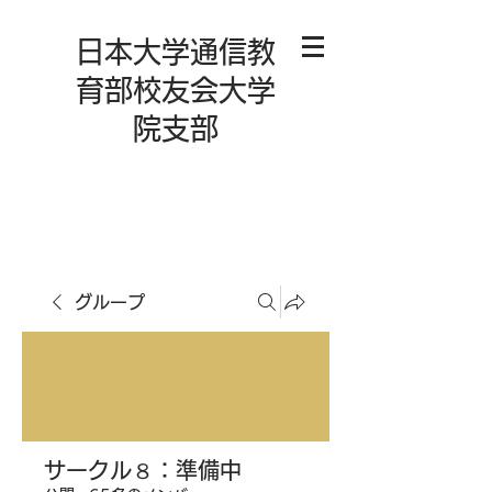
日本大学通信教
育部校友会大学
院支部
グループ
サークル８：準備中