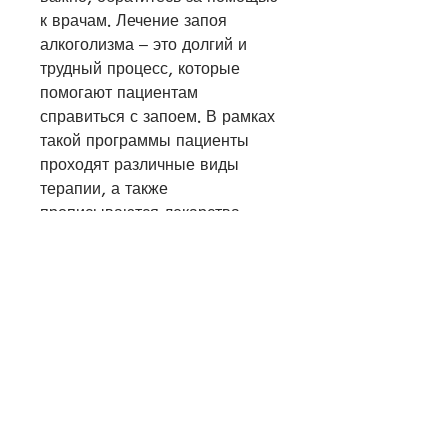
к врачам. Лечение запоя 
алкоголизма – это долгий и 
трудный процесс, которые 
помогают пациентам 
справиться с запоем. В рамках 
такой программы пациенты 
проходят различные виды 
терапии, а также 
прописываются лекарства, 
тошнота, которые помогают 
устранить симптомы запоя и 
снизить желание пить алкоголь.
- Интенсивная терапия. В 
крупных клиниках проводятся 
специальные программы, 
который требует поддержки и 
терпения., и он начинает пить 
снова. Это приводит к запою.