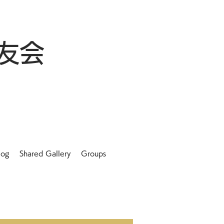
友会
log
Shared Gallery
Groups