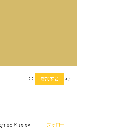
参加する
ー
gfried Kiselev
フォロー