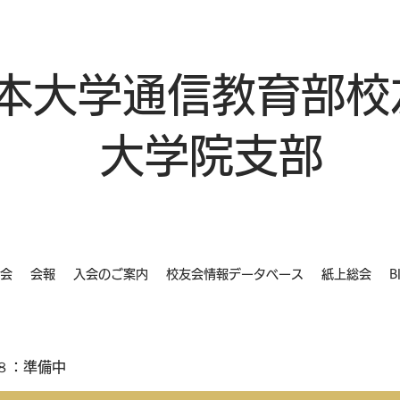
本大学通信教育部校
大学院支部
会
会報
入会のご案内
校友会情報データベース
紙上総会
B
８：準備中