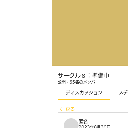
サークル８：準備中
公開
·
65名のメンバー
ディスカッション
メデ
戻る
匿名
2023年8月30日