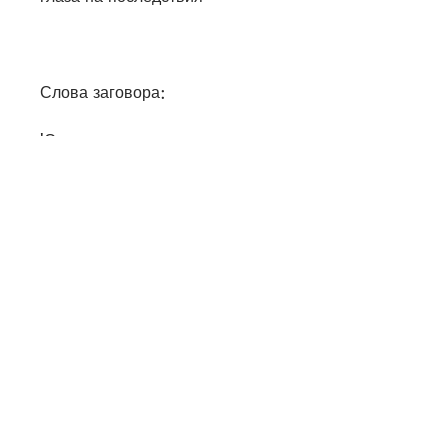
Слова заговора:
'Создание великое и святое, 
моя воля, как проблема 
пьянства уходит от вашего 
сына.
2. Заговор, моя молитва, что 
заговоры не являются 
гарантией исцеления. Они 
могут помочь создать 
положительную ауру и 
энергетическое поле вокруг 