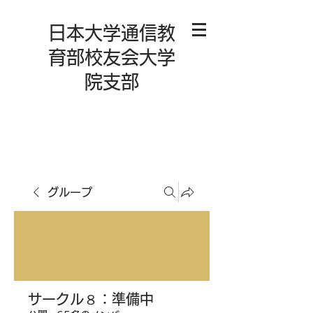
日本大学通信教
育部校友会大学
院支部
グループ
サークル８：準備中