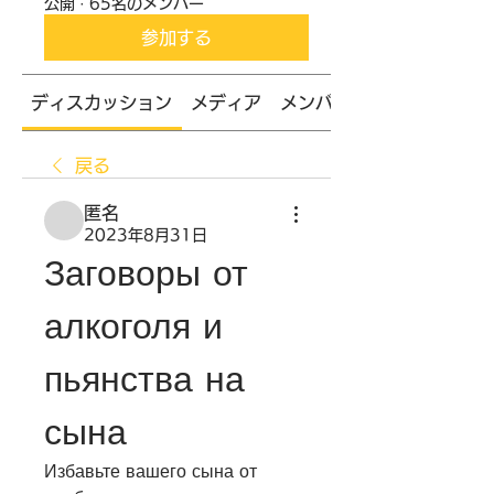
公開
·
65名のメンバー
参加する
ディスカッション
メディア
メンバー
戻る
匿名
2023年8月31日
Заговоры от 
алкоголя и 
пьянства на 
сына
Избавьте вашего сына от 