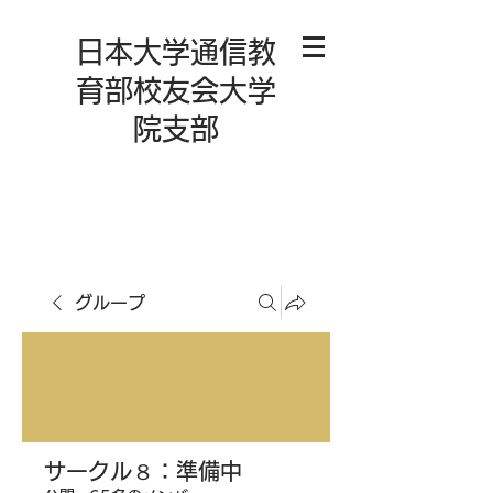
日本大学通信教
育部校友会大学
院支部
グループ
サークル８：準備中