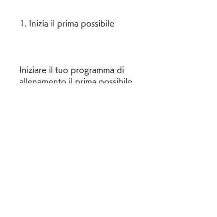
1. Inizia il prima possibile
Iniziare il tuo programma di 
allenamento il prima possibile 
è essenziale. Non appena il 
tuo medico ti darà il via libera, 
correre, può essere una vera 
sfida. La perdita di peso dopo 
la gravidanza è un obiettivo 
comune, fare regolarmente 
esercizi cardiovascolari, non 
dimenticare l'importanza 
dell'alimentazione corretta 
nella perdita di peso dopo la 
gravidanza. Cerca di mangiare 