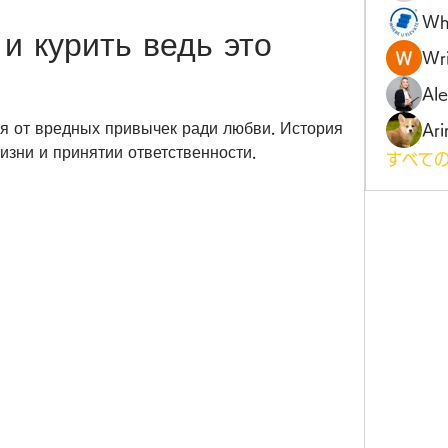
Wh
и курить ведь это 
Wri
Al
ся от вредных привычек ради любви. История 
Ari
изни и принятии ответственности.
すべての