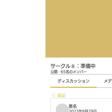
サークル８：準備中
公開
·
65名のメンバー
ディスカッション
メデ
戻る
匿名
2023年8月29日