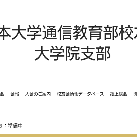
本大学通信教育部校
大学院支部
会
会報
入会のご案内
校友会情報データベース
紙上総会
B
８：準備中