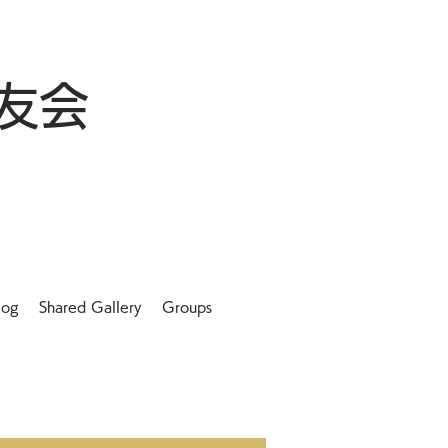
友会
log
Shared Gallery
Groups