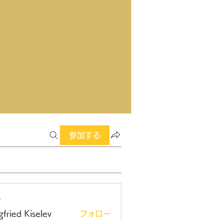
参加する
ー
gfried Kiselev
フォロー