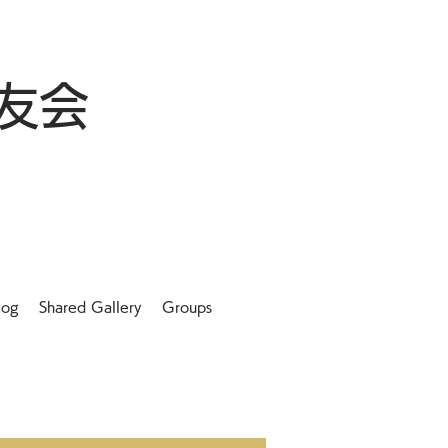
友会
log
Shared Gallery
Groups