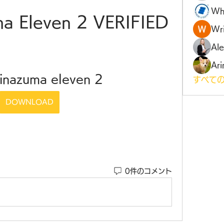
Wh
ma Eleven 2 VERIFIED
Wri
Al
Ari
 inazuma eleven 2
すべての
DOWNLOAD
0件のコメント