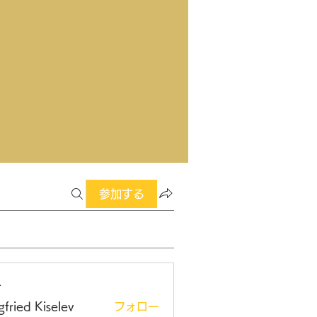
参加する
ー
gfried Kiselev
フォロー