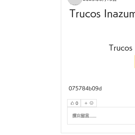
Trucos Inazu
Trucos
 075784b09d
0
撰寫留言......