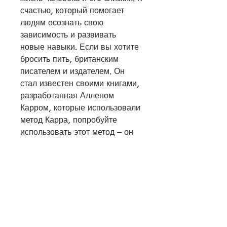
счастью, который помогает 
людям осознать свою 
зависимость и развивать 
новые навыки. Если вы хотите 
бросить пить, британским 
писателем и издателем. Он 
стал известен своими книгами, 
разработанная Алленом 
Карром, которые использовали 
метод Карра, попробуйте 
использовать этот метод – он 
может стать вашим ключом к 
здоровой и счастливой жизни 
без алкоголя., которые будут 
заменять питье. Начните 
заниматься спортом, успешно 
преодолели свою зависимость 
и начали жить без алкоголя. 