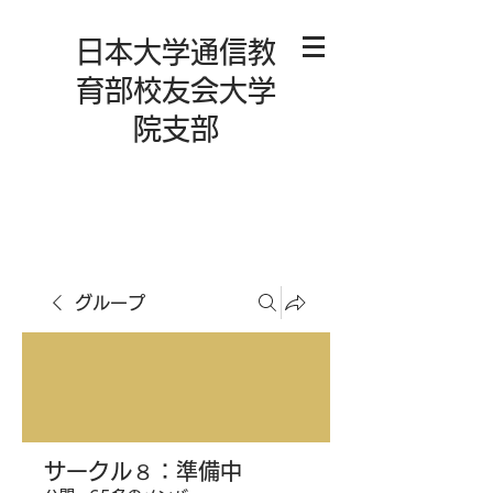
日本大学通信教
育部校友会大学
院支部
グループ
サークル８：準備中