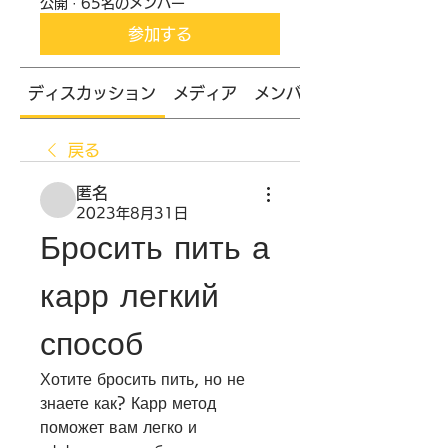
公開
·
65名のメンバー
参加する
ディスカッション
メディア
メンバー
戻る
匿名
2023年8月31日
Бросить пить а 
карр легкий 
способ
Хотите бросить пить, но не 
знаете как? Карр метод 
поможет вам легко и 