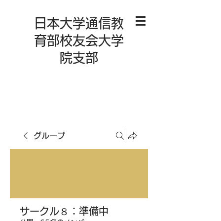
日本大学通信教
育部校友会大学
院支部
グループ
サークル８：準備中