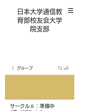
日本大学通信教
育部校友会大学
院支部
グループ
サークル８：準備中