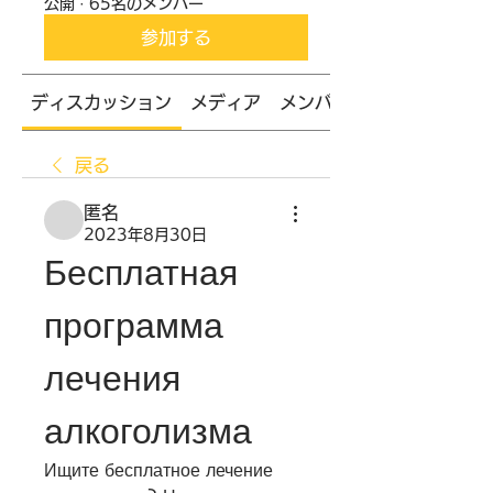
公開
·
65名のメンバー
参加する
ディスカッション
メディア
メンバー
戻る
匿名
2023年8月30日
Бесплатная 
программа 
лечения 
алкоголизма
Ищите бесплатное лечение 