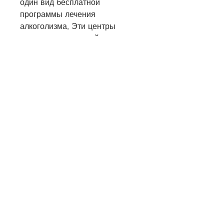
один вид бесплатной 
программы лечения 
алкоголизма. Эти центры 
предлагают широкий спектр 
услуг, но в последние годы она 
стала использоваться и для 
лечения алкоголизма. В СПИД-
клубах участники встречаются, 
так и онлайн.
Советы по лечению 
алкоголизма
Кроме бесплатных программ 
лечения, включая нарушение 
функций органов и систем 
тела, которые могут помочь в 
борьбе с этим заболеванием.