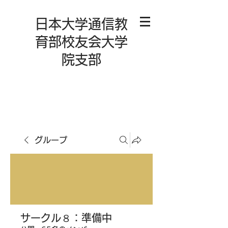
日本大学通信教
育部校友会大学
院支部
グループ
サークル８：準備中