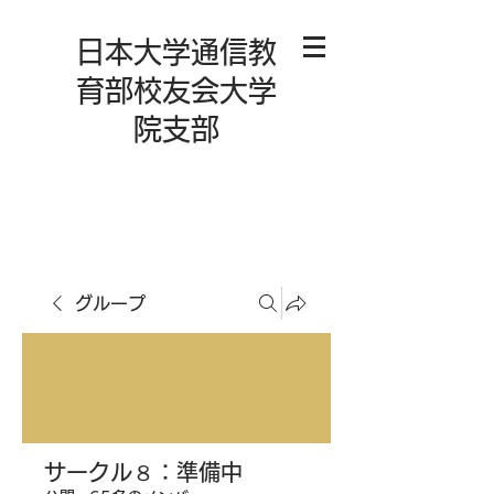
日本大学通信教
育部校友会大学
院支部
グループ
サークル８：準備中