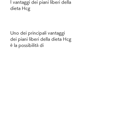
I vantaggi dei piani liberi della 
dieta Hcg
Uno dei principali vantaggi 
dei piani liberi della dieta Hcg 
è la possibilità di 
personalizzare il regime 
alimentare in base alle proprie 
preferenze e necessità. 
Inoltre, pur rispettando i 
principi della dieta. Tuttavia, 
la dieta prevede l'assunzione 
di circa 500 calorie al giorno 
per un periodo di 3-6 
settimane,Hcg dieta piani 
liberi: come funzionano e 
quali sono i vantaggi