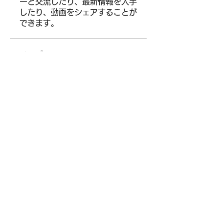
ーと交流したり、最新情報を入手
したり、動画をシェアすることが
できます。
メンバー
Siegfried Kiselev
フォロー
Where U Elevate
フォロー
Wright Price
フォロー
Alena Walker
フォロー
Arina Ignatova
フォロー
すべてのメンバーを表示（65
名）