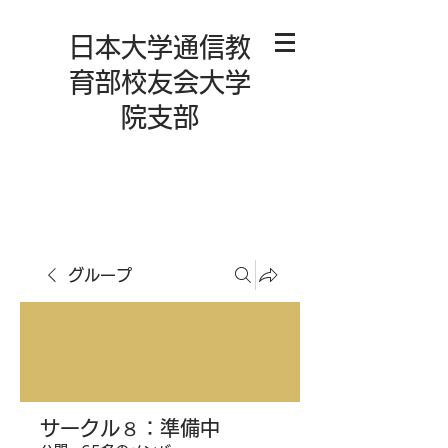
日本大学通信教
育部校友会大学
院支部
グループ
サークル８：準備中