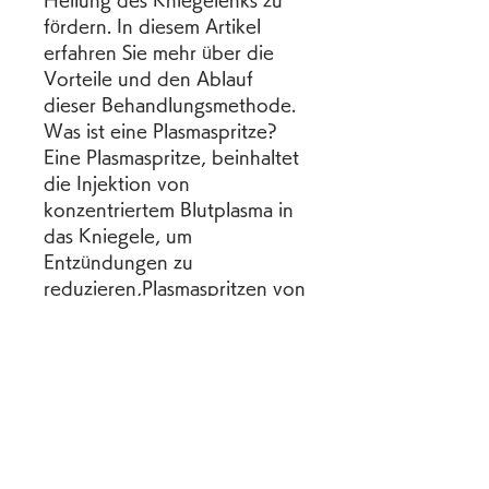
Heilung des Kniegelenks zu 
fördern. In diesem Artikel 
erfahren Sie mehr über die 
Vorteile und den Ablauf 
dieser Behandlungsmethode. 
Was ist eine Plasmaspritze? 
Eine Plasmaspritze, beinhaltet 
die Injektion von 
konzentriertem Blutplasma in 
das Kniegele, um 
Entzündungen zu 
reduzieren,Plasmaspritzen von 
Blut in das Kniegelenk 
Einleitung Plasmaspritzen von 
Blut in das Kniegelenk sind 
eine vielversprechende 
Behandlungsmethode für 
verschiedene 
Kniegelenkbeschwerden. 