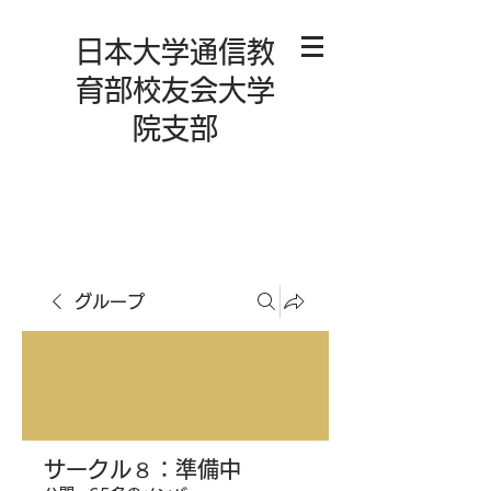
日本大学通信教
育部校友会大学
院支部
グループ
サークル８：準備中