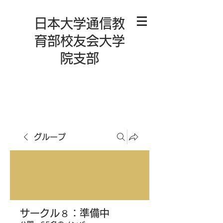
日本大学通信教
育部校友会大学
院支部
グループ
サークル８：準備中