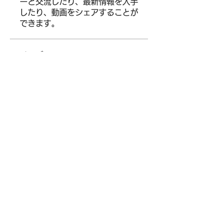
ーと交流したり、最新情報を入手
したり、動画をシェアすることが
できます。
メンバー
Siegfried Kiselev
フォロー
Where U Elevate
フォロー
Wright Price
フォロー
Alena Walker
フォロー
Arina Ignatova
フォロー
すべてのメンバーを表示（65
名）