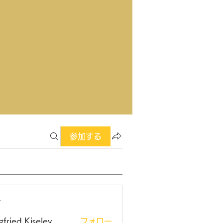
参加する
ー
gfried Kiselev
フォロー