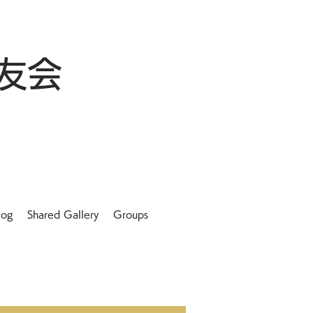
友会
log
Shared Gallery
Groups