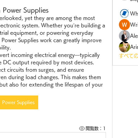
 Power Supplies
Wh
erlooked, yet they are among the most 
Wri
ectronic system. Whether you’re building a 
trial equipment, or powering everyday 
Al
Power Supplies work can greatly improve 
Ari
lity.
rt incoming electrical energy—typically 
すべての
e DC output required by most devices. 
ct circuits from surges, and ensure 
ven during load changes. This makes them 
 but also for extending the lifespan of your 
Power Supplies
閲覧数：1