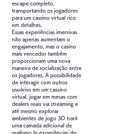
escape completo, 
transportando os jogadores 
para um cassino virtual rico 
em detalhes.
Essas experiências imersivas 
não apenas aumentam o 
engajamento, mas o casino 
mais vencedor também 
proporcionam uma nova 
maneira de socialização entre 
os jogadores. A possibilidade 
de interagir com outros 
usuários em um cassino 
virtual, jogar em mesas com 
dealers reais via streaming e 
até mesmo explorar 
ambientes de jogo 3D trará 
uma camada adicional de 
realismo às experiências de 