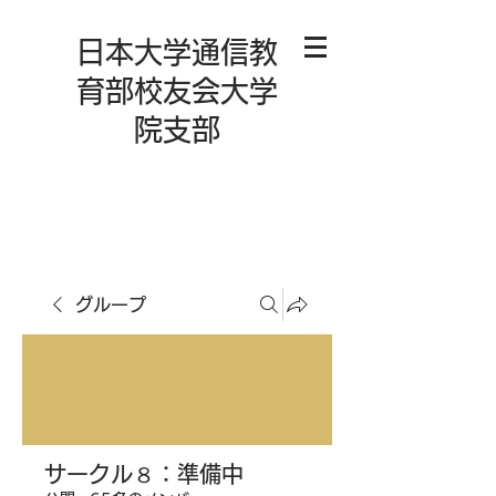
日本大学通信教
育部校友会大学
院支部
グループ
サークル８：準備中