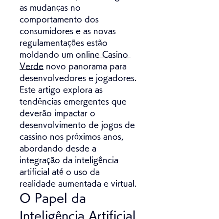
as mudanças no 
comportamento dos 
consumidores e as novas 
regulamentações estão 
moldando um 
online Casino 
Verde
 novo panorama para 
desenvolvedores e jogadores. 
Este artigo explora as 
tendências emergentes que 
deverão impactar o 
desenvolvimento de jogos de 
cassino nos próximos anos, 
abordando desde a 
integração da inteligência 
artificial até o uso da 
realidade aumentada e virtual.
O Papel da 
Inteligência Artificial