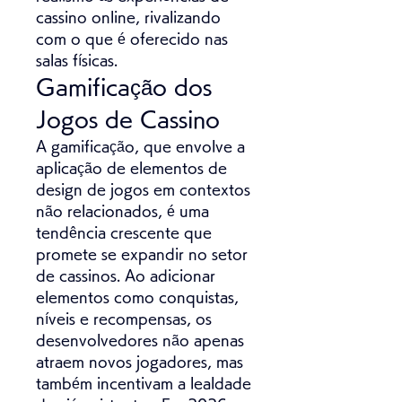
cassino online, rivalizando 
com o que é oferecido nas 
salas físicas.
Gamificação dos 
Jogos de Cassino
A gamificação, que envolve a 
aplicação de elementos de 
design de jogos em contextos 
não relacionados, é uma 
tendência crescente que 
promete se expandir no setor 
de cassinos. Ao adicionar 
elementos como conquistas, 
níveis e recompensas, os 
desenvolvedores não apenas 
atraem novos jogadores, mas 
também incentivam a lealdade 