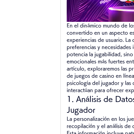
En el dinámico mundo de los 
convertido en un aspecto es
experiencias de usuario. La 
preferencias y necesidades i
potencia la jugabilidad, sino
emocionales más fuertes entr
artículo, exploraremos las pr
de juegos de casino en línea
psicología del jugador y las
interactúan para ofrecer exp
1. Análisis de Dat
Jugador
La personalización en los ju
recopilación y el análisis d
Esta información incluye pat