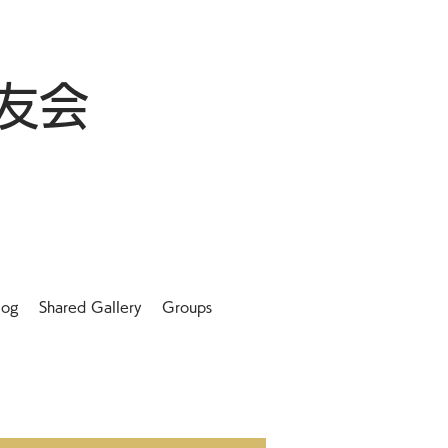
友会
log
Shared Gallery
Groups