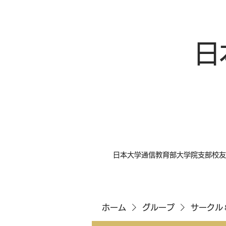
日
日本大学通信教育部大学院支部校友
ホーム
グループ
サークル