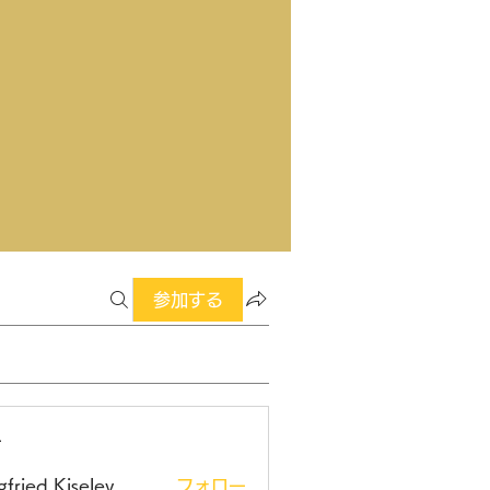
参加する
ー
gfried Kiselev
フォロー