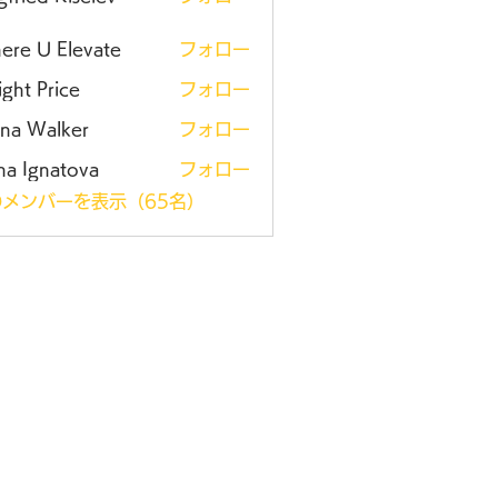
ere U Elevate
フォロー
ght Price
フォロー
ena Walker
フォロー
na Ignatova
フォロー
メンバーを表示（65名）