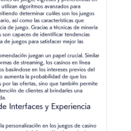
 utilizan algoritmos avanzados para 
mitiendo determinar cuáles son los juegos 
rio, así como las características que 
a de juego. Gracias a técnicas de minería 
s son capaces de identificar tendencias 
a de juegos para satisfacer mejor las 
mendación juegan un papel crucial. Similar 
rmas de streaming, los casinos en línea 
s basándose en los intereses previos del 
lo aumenta la probabilidad de que los 
s por las ofertas, sino que también permite 
tención de clientes al brindarles una 
da.
de Interfaces y Experiencia 
a personalización en los juegos de casino 