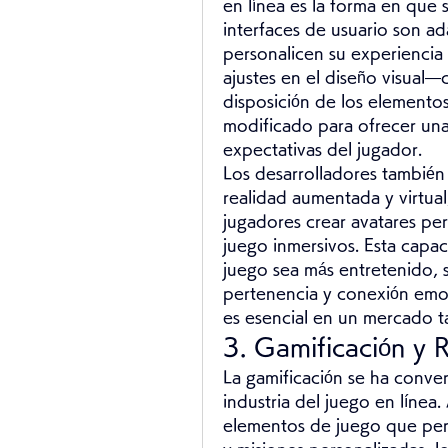
en línea es la forma en que s
interfaces de usuario son ad
personalicen su experiencia 
ajustes en el diseño visual—
disposición de los elementos
modificado para ofrecer una
expectativas del jugador.
Los desarrolladores también 
realidad aumentada y virtual
jugadores crear avatares pe
juego inmersivos. Esta capac
juego sea más entretenido, 
pertenencia y conexión emoci
es esencial en un mercado t
3. Gamificación y 
La gamificación se ha convert
industria del juego en línea.
elementos de juego que permi