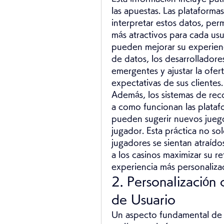
las apuestas. Las plataformas
interpretar estos datos, per
más atractivos para cada usua
pueden mejorar su experienci
de datos, los desarrolladore
emergentes y ajustar la ofert
expectativas de sus clientes.
Además, los sistemas de reco
a como funcionan las platafo
pueden sugerir nuevos juego
jugador. Esta práctica no so
jugadores se sientan atraído
a los casinos maximizar su re
experiencia más personaliza
2. Personalización 
de Usuario
Un aspecto fundamental de l