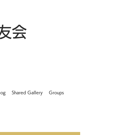
友会
log
Shared Gallery
Groups