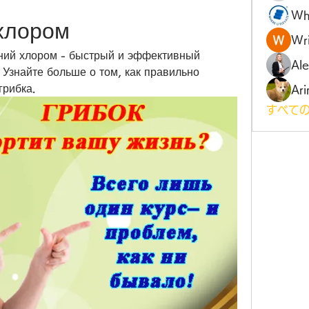
Wh
хлором
Wri
ний хлором - быстрый и эффективный 
Al
 Узнайте больше о том, как правильно 
грибка.
Ari
すべての