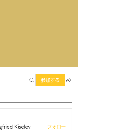
参加する
ー
gfried Kiselev
フォロー