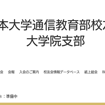
本大学通信教育部校
大学院支部
会
会報
入会のご案内
校友会情報データベース
紙上総会
B
８：準備中