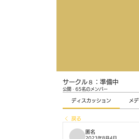
サークル８：準備中
公開
·
65名のメンバー
ディスカッション
メデ
戻る
匿名
2023年8月4日